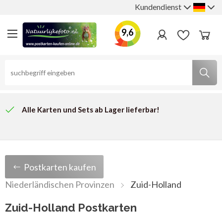
Kundendienst
9,6
Alle Karten und Sets ab Lager lieferbar!
Kunden geben uns
durchschnittlich 9,8
auf Kiyoh!
Ihre Bestellung wird innerhalb von 2 Werktagen versendet.
Postkarten kaufen
Niederländischen Provinzen
Zuid-Holland
Zuid-Holland Postkarten